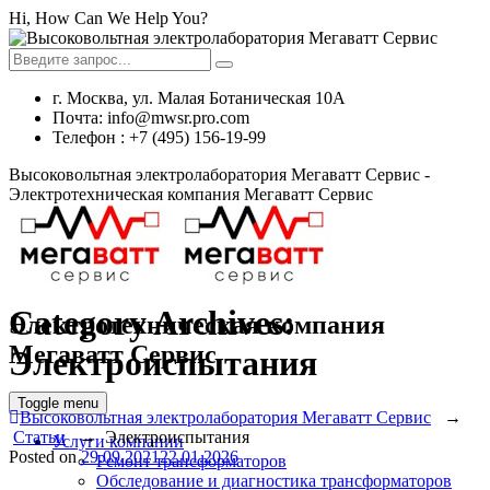
Hi, How Can We Help You?
г. Москва, ул. Малая Ботаническая 10А
Почта: info@mwsr.pro.com
Телефон : +7 (495) 156-19-99
Высоковольтная электролаборатория Мегаватт Сервис -
Электротехническая компания Мегаватт Сервис
Category Archives:
Электротехническая компания
Мегаватт Сервис
Электроиспытания
Toggle menu
Высоковольтная электролаборатория Мегаватт Сервис
→
Статьи
→
Электроиспытания
Услуги компании
Posted on
29.09.2021
22.01.2026
Ремонт трансформаторов
Обследование и диагностика трансформаторов