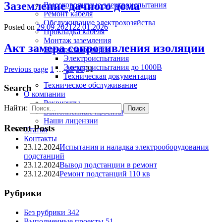
Заземление дачного дома
Высоковольтные электроиспытания
Ремонт кабеля
Обслуживание электрохозяйства
Posted on
29.09.2021
22.01.2026
Прокладка кабеля
Монтаж заземления
Акт замера сопротивления изоляции
Электролабортория
Электроиспытания
Электроиспытания до 1000В
Previous page
1
…
29
30
31
Техническая документация
Техническое обслуживание
Search
О компании
Реквизиты
Найти:
Выполненные проекты
Наши лицензии
Recent Posts
Статьи
Контакты
23.12.2024
Испытания и наладка электрооборудования
подстанций
23.12.2024
Вывод подстанции в ремонт
23.12.2024
Ремонт подстанций 110 кв
Рубрики
Без рубрики
342
Выполненные проекты
51