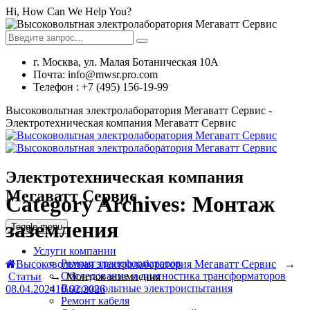
Hi, How Can We Help You?
г. Москва, ул. Малая Ботаническая 10А
Почта: info@mwsr.pro.com
Телефон : +7 (495) 156-19-99
Высоковольтная электролаборатория Мегаватт Сервис -
Электротехническая компания Мегаватт Сервис
Электротехническая компания
Мегаватт Сервис
Category Archives:
Монтаж
заземления
Toggle menu
Услуги компании
Ремонт трансформаторов
Высоковольтная электролаборатория Мегаватт Сервис
→
Обследование и диагностика трансформаторов
Статьи
→
Монтаж заземления
Высоковольтные электроиспытания
08.04.2024
10.02.2026
Ремонт кабеля