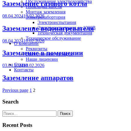
Обслуживание электрохозяйства
Заземление газового котла
Прокладка кабеля
Монтаж заземления
08.04.2024
10.02.2026
Электролабортория
Электроиспытания
Заземление водонагревателя
Электроиспытания до 1000В
Техническая документация
Техническое обслуживание
08.04.2024
10.02.2026
О компании
Реквизиты
Заземление в помещении
Выполненные проекты
Наши лицензии
Статьи
03.04.2024
10.02.2026
Контакты
Заземление аппаратов
Previous page
1
2
Search
Recent Posts