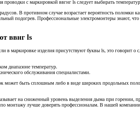
я проводки с маркировкой ввгнг ls следует выбирать температу
адусов. В противном случае возрастает вероятность поломки ка
льный подогрев. Профессиональные электромонтеры знают, что о
т ввнг ls
и в маркировке изделия присутствуют буквы ls, это говорит о 
ом диапазоне температур.
ехнического обслуживания специалистами.
ок может быть сплошным либо в виде широких продольных поло
казывает на сниженный уровень выделения дыма при горении, пр
 по монтажу лучше доверять профессионалам. В нашей компании