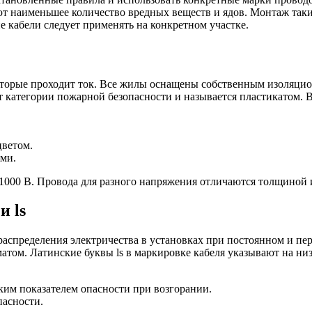
ют наименьшее количество вредных веществ и ядов. Монтаж так
е кабели следует применять на конкретном участке.
которые проходит ток. Все жилы оснащены собственным изоляци
т категории пожарной безопасности и называется пластикатом. В
цветом.
ми.
 1000 В. Провода для разного напряжения отличаются толщиной
и ls
и распределения электричества в установках при постоянном и
том. Латинские буквы ls в маркировке кабеля указывают на низ
ким показателем опасности при возгорании.
пасности.