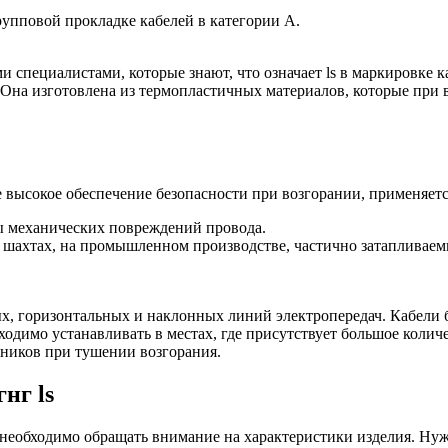
рупповой прокладке кабелей в категории А.
специалистами, которые знают, что означает ls в маркировке 
. Она изготовлена из термопластичных материалов, которые при
 высокое обеспечение безопасности при возгорании, применяетс
ы механических повреждений провода.
, шахтах, на промышленном производстве, частично затапливаем
ых, горизонтальных и наклонных линий электропередач. Кабели 
одимо устанавливать в местах, где присутствует большое колич
арников при тушении возгорания.
нг ls
необходимо обращать внимание на характеристики изделия. Нуж