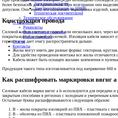
Электроиспытания
более безопасны для применения. При возгорании они выделя
Электроиспытания до 1000В
допуском. Они знают, что обозначает маркировка изделий, каки
Техническая документация
Техническое обслуживание
Конструкция провода
О компании
Реквизиты
Силовой кабель состоит из одной или нескольких жил, через 
Выполненные проекты
покрыты одной цельной оболочкой. Изоляция кабеля зависит о
Наши лицензии
горения и не дает очагу распространяться дальше.
Статьи
Контакты
Жилы могут иметь две разные формы: секторная, круглая.
Для удобства проведения монтажа все жилы отличаются 
Кабель может быть оснащен жилами заземления и нулевы
Продукция такого типа изготавливается под напряжение 660 и
Как расшифровать маркировки ввгнг а 
Силовые кабели марки ввгнг а ls используются для передачи 
закрытым способами в регионах с холодным и умеренным клима
Остальные буквы расшифровываются следующим образом:
В – жилы покрыты изоляцией из ПВХ – пластиката с низ
В – оболочка из ПВХ – пластиката пониженной пожароо