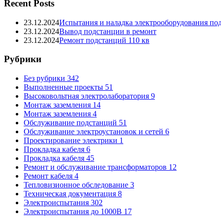
Recent Posts
23.12.2024
Испытания и наладка электрооборудования по
23.12.2024
Вывод подстанции в ремонт
23.12.2024
Ремонт подстанций 110 кв
Рубрики
Без рубрики
342
Выполненные проекты
51
Высоковольтная электролаборатория
9
Монтаж заземления
14
Монтаж заземления
4
Обслуживание подстанций
51
Обслуживание электроустановок и сетей
6
Проектирование электрики
1
Прокладка кабеля
6
Прокладка кабеля
45
Ремонт и обслуживание трансформаторов
12
Ремонт кабеля
4
Тепловизионное обследование
3
Техническая документация
8
Электроиспытания
302
Электроиспытания до 1000В
17