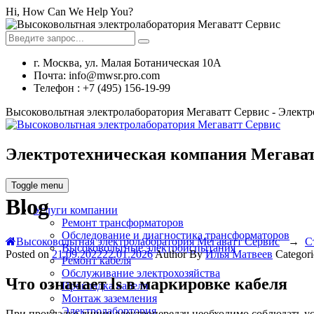
Hi, How Can We Help You?
г. Москва, ул. Малая Ботаническая 10А
Почта: info@mwsr.pro.com
Телефон : +7 (495) 156-19-99
Высоковольтная электролаборатория Мегаватт Сервис - Элект
Электротехническая компания Мегават
Toggle menu
Blog
Услуги компании
Ремонт трансформаторов
Обследование и диагностика трансформаторов
Высоковольтная электролаборатория Мегаватт Сервис
→
С
Высоковольтные электроиспытания
Posted on
21.09.2022
22.01.2026
Author
By
Илья Матвеев
Categor
Ремонт кабеля
Обслуживание электрохозяйства
Что означает ls в маркировке кабеля
Прокладка кабеля
Монтаж заземления
Электролабортория
При прокладке линии электропередач необходимо соблюдать уст