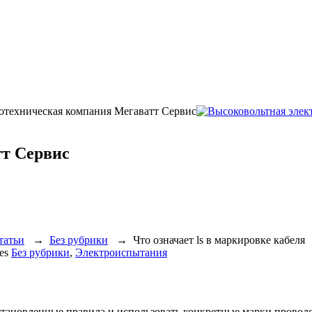
ротехническая компания Мегаватт Сервис
т Сервис
татьи
→
Без рубрики
→
Что означает ls в маркировке кабеля
ies
Без рубрики
,
Электроиспытания
ановленные правила и использовать конкретные марки проводов.