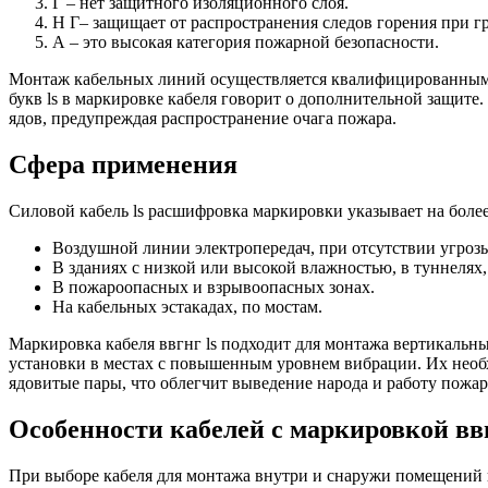
Г – нет защитного изоляционного слоя.
Н Г– защищает от распространения следов горения при г
А – это высокая категория пожарной безопасности.
Монтаж кабельных линий осуществляется квалифицированными 
букв ls в маркировке кабеля говорит о дополнительной защите
ядов, предупреждая распространение очага пожара.
Сфера применения
Силовой кабель ls расшифровка маркировки указывает на более
Воздушной линии электропередач, при отсутствии угроз
В зданиях с низкой или высокой влажностью, в туннелях
В пожароопасных и взрывоопасных зонах.
На кабельных эстакадах, по мостам.
Маркировка кабеля ввгнг ls подходит для монтажа вертикальн
установки в местах с повышенным уровнем вибрации. Их необх
ядовитые пары, что облегчит выведение народа и работу пож
Особенности кабелей с маркировкой ввг
При выборе кабеля для монтажа внутри и снаружи помещений 