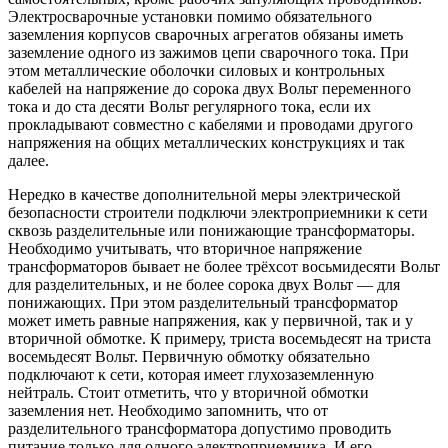
Электросварочные установки помимо обязательного
заземления корпусов сварочных агрегатов обязаны иметь
заземление одного из зажимов цепи сварочного тока. При
этом металлические оболочки силовых и контрольных
кабелей на напряжение до сорока двух Вольт переменного
тока и до ста десяти Вольт регулярного тока, если их
прокладывают совместно с кабелями и проводами другого
напряжения на общих металлических конструкциях и так
далее.
Нередко в качестве дополнительной меры электрической
безопасности строители подключи электроприемники к сети
сквозь разделительные или понижающие трансформаторы.
Необходимо учитывать, что вторичное напряжение
трансформаторов бывает не более трёхсот восьмидесяти Вольт
для разделительных, и не более сорока двух Вольт — для
понижающих. При этом разделительный трансформатор
может иметь равные напряжения, как у первичной, так и у
вторичной обмотке. К примеру, триста восемьдесят на триста
восемьдесят Вольт. Первичную обмотку обязательно
подключают к сети, которая имеет глухозаземленную
нейтраль. Стоит отметить, что у вторичной обмотки
заземления нет. Необходимо запомнить, что от
разделительного трансформатора допустимо проводить
питание только для одного электроприемника. И его