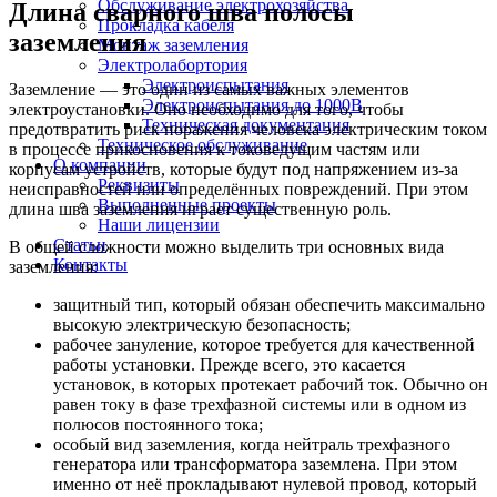
Обслуживание электрохозяйства
Длина сварного шва полосы
Прокладка кабеля
заземления
Монтаж заземления
Электролабортория
Электроиспытания
Заземление — это один из самых важных элементов
Электроиспытания до 1000В
электроустановки. Оно необходимо для того, чтобы
Техническая документация
предотвратить риск поражения человека электрическим током
Техническое обслуживание
в процессе прикосновения к токоведущим частям или
О компании
корпусам устройств, которые будут под напряжением из-за
Реквизиты
неисправностей или определённых повреждений. При этом
Выполненные проекты
длина шва заземления играет существенную роль.
Наши лицензии
Статьи
В общей сложности можно выделить три основных вида
Контакты
заземления:
защитный тип, который обязан обеспечить максимально
высокую электрическую безопасность;
рабочее зануление, которое требуется для качественной
работы установки. Прежде всего, это касается
установок, в которых протекает рабочий ток. Обычно он
равен току в фазе трехфазной системы или в одном из
полюсов постоянного тока;
особый вид заземления, когда нейтраль трехфазного
генератора или трансформатора заземлена. При этом
именно от неё прокладывают нулевой провод, который