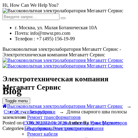
Hi, How Can We Help You?
г. Москва, ул. Малая Ботаническая 10А
Почта: info@mwsr.pro.com
Телефон : +7 (495) 156-19-99
Высоковольтная электролаборатория Мегаватт Сервис -
Электротехническая компания Мегаватт Сервис
Электротехническая компания
Мегаватт Сервис
Blog
Toggle menu
Высоковольтная электролаборатория Мегаватт Сервис
→
Услуги компании
Статьи
→
Без рубрики
→
Длина сварного шва полосы
Ремонт трансформаторов
заземления
Обследование и диагностика трансформаторов
Posted on
15.06.2022
22.01.2026
Author
By
Илья Матвеев
Высоковольтные электроиспытания
Categories
Без рубрики
,
Электроиспытания
Ремонт кабеля