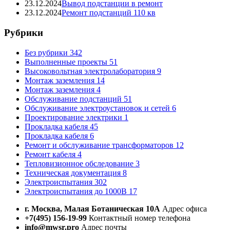
23.12.2024
Вывод подстанции в ремонт
23.12.2024
Ремонт подстанций 110 кв
Рубрики
Без рубрики
342
Выполненные проекты
51
Высоковольтная электролаборатория
9
Монтаж заземления
14
Монтаж заземления
4
Обслуживание подстанций
51
Обслуживание электроустановок и сетей
6
Проектирование электрики
1
Прокладка кабеля
45
Прокладка кабеля
6
Ремонт и обслуживание трансформаторов
12
Ремонт кабеля
4
Тепловизионное обследование
3
Техническая документация
8
Электроиспытания
302
Электроиспытания до 1000В
17
г. Москва, Малая Ботаническая 10А
Адрес офиса
+7(495) 156-19-99
Контактный номер телефона
info@mwsr.pro
Адрес почты