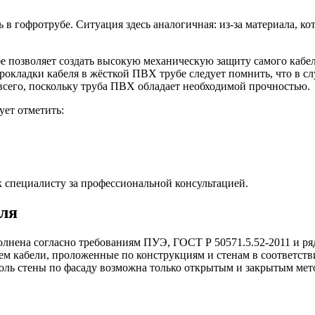
 в гофротрубе. Ситуация здесь аналогичная: из-за материала, к
 позволяет создать высокую механическую защиту самого кабеля
прокладки кабеля в жёсткой ПВХ трубе следует помнить, что в с
 всего, поскольку труба ПВХ обладает необходимой прочностью.
ует отметить:
к специалисту за профессиональной консультацией.
ля
олнена согласно требованиям ПУЭ, ГОСТ Р 50571.5.52-2011 и р
м кабели, проложенные по конструкциям и стенам в соответстви
вдоль стены по фасаду возможна только открытым и закрытым ме