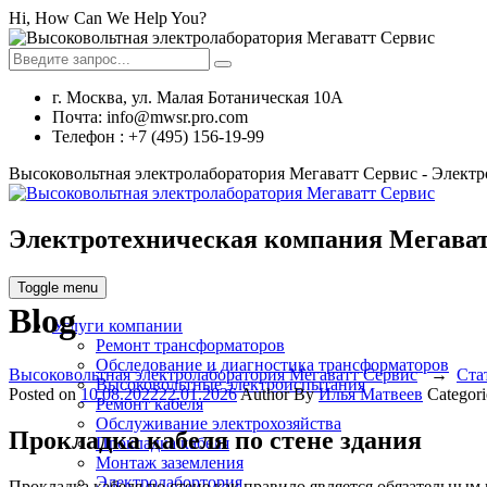
Hi, How Can We Help You?
г. Москва, ул. Малая Ботаническая 10А
Почта: info@mwsr.pro.com
Телефон : +7 (495) 156-19-99
Высоковольтная электролаборатория Мегаватт Сервис - Элект
Электротехническая компания Мегават
Toggle menu
Blog
Услуги компании
Ремонт трансформаторов
Обследование и диагностика трансформаторов
Высоковольтная электролаборатория Мегаватт Сервис
→
Ста
Высоковольтные электроиспытания
Posted on
10.08.2022
22.01.2026
Author
By
Илья Матвеев
Categor
Ремонт кабеля
Обслуживание электрохозяйства
Прокладка кабеля по стене здания
Прокладка кабеля
Монтаж заземления
Электролабортория
Прокладка кабеля по стене как правило является обязательным