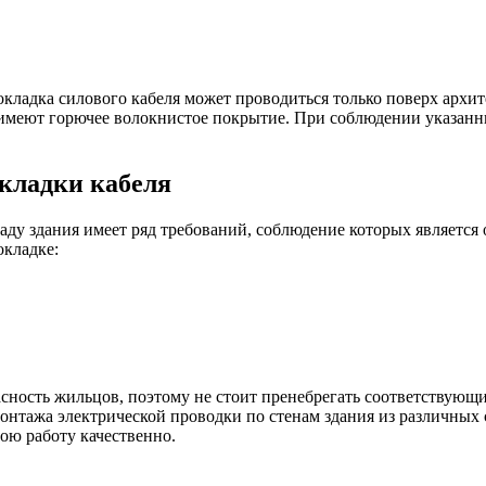
рокладка силового кабеля может проводиться только поверх архи
имеют горючее волокнистое покрытие. При соблюдении указанны
окладки кабеля
саду здания имеет ряд требований, соблюдение которых является
окладке:
пасность жильцов, поэтому не стоит пренебрегать соответствую
 монтажа электрической проводки по стенам здания из различны
ою работу качественно.