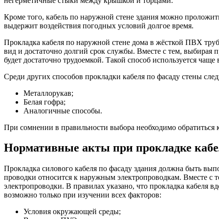
негерметичные стыки между крышкой и торцами.
Кроме того, кабель по наружной стене здания можно проложить
выдержит воздействия погодных условий долгое время.
Прокладка кабеля по наружной стене дома в жёсткой ПВХ трубе
вид и достаточно долгий срок службы. Вместе с тем, выбирая 
будет достаточно трудоемкой. Такой способ используется чаще
Среди других способов прокладки кабеля по фасаду стены след
Металлорукав;
Белая гофра;
Аналогичные способы.
При сомнении в правильности выбора необходимо обратиться 
Нормативные акты при прокладке кабе
Прокладка силового кабеля по фасаду здания должна быть вып
проводки относится к наружным электропроводкам. Вместе с те
электропроводки. В правилах указано, что прокладка кабеля 
возможно только при изучении всех факторов:
Условия окружающей среды;