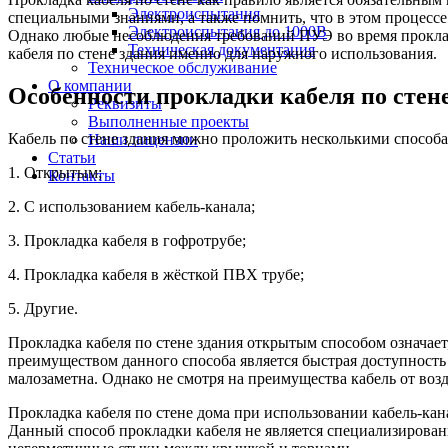
Электроиспытания
специальными знаниями, а также помнить, что в этом процессе
Электроиспытания до 1000В
Однако любые несоблюдения требований ПУЭ во время прокладк
Техническая документация
кабеля по стене здания именно для наружного использования.
Техническое обслуживание
О компании
Особенности прокладки кабеля по стен
Реквизиты
Выполненные проекты
Кабель по стене здания можно проложить несколькими способ
Наши лицензии
Статьи
1. Открытым;
Контакты
2. С использованием кабель-канала;
3. Прокладка кабеля в гофротрубе;
4. Прокладка кабеля в жёсткой ПВХ трубе;
5. Другие.
Прокладка кабеля по стене здания открытым способом означает
преимуществом данного способа является быстрая доступность 
малозаметна. Однако не смотря на преимущества кабель от во
Прокладка кабеля по стене дома при использовании кабель-кан
Данный способ прокладки кабеля не является специализированн