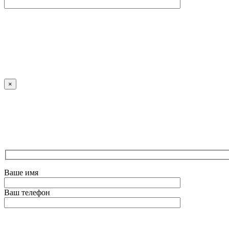
Оставьте это поле пустым.
×
Ваше имя
Ваш телефон
Оставьте это поле пустым.