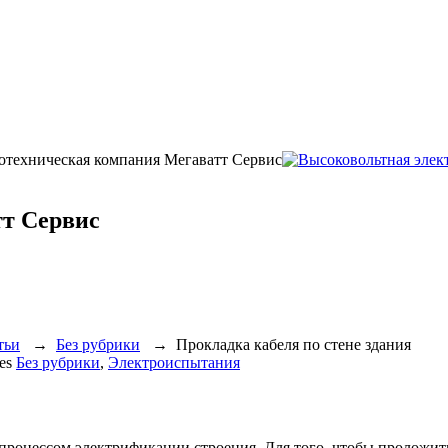
ротехническая компания Мегаватт Сервис
т Сервис
тьи
→
Без рубрики
→
Прокладка кабеля по стене здания
ies
Без рубрики
,
Электроиспытания
 процессом электрификации строения. Для того, чтобы проложить