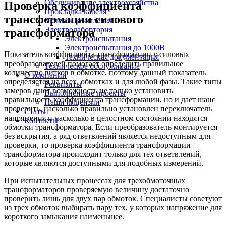
Обслуживание электрохозяйства
Проверка коэффициента
Прокладка кабеля
трансформации силового
Монтаж заземления
Электролабортория
трансформатора
Электроиспытания
Электроиспытания до 1000В
Показатель коэффициента трансформации у силовых
Техническая документация
преобразователей помогает определить правильное
Техническое обслуживание
количество витков в обмотке, поэтому данный показатель
О компании
определяется на всех обмотках и для любой фазы. Такие типы
Реквизиты
замеров дают возможность не только установить
Выполненные проекты
правильность коэффициента трансформации, но и дает шанс
Наши лицензии
проверить, насколько правильно установлен переключатель
Статьи
напряжения и насколько в целостном состоянии находятся
Контакты
обмотки трансформатора. Если преобразователь монтируется
без вскрытия, а ряд ответвлений является недоступным для
проверки, то проверка коэффициента трансформации
трансформатора происходит только для тех ответвлений,
которые являются доступными для подобных измерений.
При испытательных процессах для трехобмоточных
трансформаторов проверяемую величину достаточно
проверить лишь для двух пар обмоток. Специалисты советуют
из трех обмоток выбирать пару тех, у которых напряжение для
короткого замыкания наименьшее.