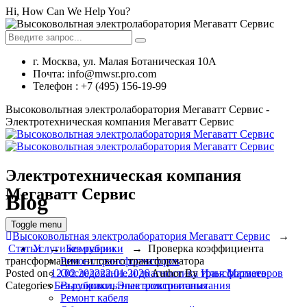
Hi, How Can We Help You?
г. Москва, ул. Малая Ботаническая 10А
Почта: info@mwsr.pro.com
Телефон : +7 (495) 156-19-99
Высоковольтная электролаборатория Мегаватт Сервис -
Электротехническая компания Мегаватт Сервис
Электротехническая компания
Мегаватт Сервис
Blog
Toggle menu
Высоковольтная электролаборатория Мегаватт Сервис
→
Услуги компании
Статьи
→
Без рубрики
→
Проверка коэффициента
Ремонт трансформаторов
трансформации силового трансформатора
Обследование и диагностика трансформаторов
Posted on
12.02.2022
22.01.2026
Author
By
Илья Матвеев
Высоковольтные электроиспытания
Categories
Без рубрики
,
Электроиспытания
Ремонт кабеля