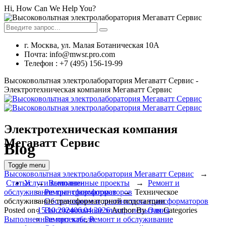
Hi, How Can We Help You?
г. Москва, ул. Малая Ботаническая 10А
Почта: info@mwsr.pro.com
Телефон : +7 (495) 156-19-99
Высоковольтная электролаборатория Мегаватт Сервис -
Электротехническая компания Мегаватт Сервис
Электротехническая компания
Мегаватт Сервис
Blog
Toggle menu
Высоковольтная электролаборатория Мегаватт Сервис
→
Услуги компании
Статьи
→
Выполненные проекты
→
Ремонт и
Ремонт трансформаторов
обслуживание трансформаторов
→
Техническое
Обследование и диагностика трансформаторов
обслуживание трансформаторной подстанции
Высоковольтные электроиспытания
Posted on
15.10.2024
06.04.2026
Author
By
Оля
Categories
Ремонт кабеля
Выполненные проекты
,
Ремонт и обслуживание