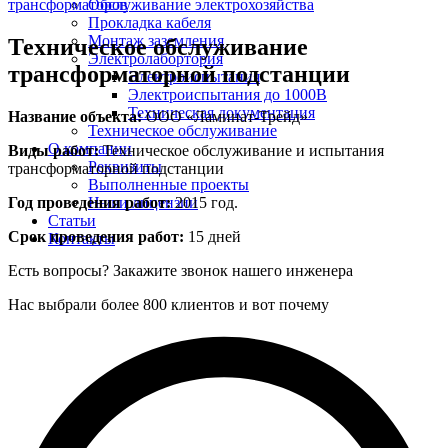
Обслуживание электрохозяйства
трансформаторов
Прокладка кабеля
Монтаж заземления
Техническое обслуживание
Электролабортория
трансформаторной подстанции
Электроиспытания
Электроиспытания до 1000В
Техническая документация
Название объекта:
ООО «Ламинат-Трейд»
Техническое обслуживание
О компании
Виды работ:
Техническое обслуживание и испытания
Реквизиты
трансформаторной подстанции
Выполненные проекты
Год проведения работ:
2015 год.
Наши лицензии
Статьи
Срок проведения работ:
15 дней
Контакты
Есть вопросы?
Закажите звонок нашего инженера
Нас выбрали более 800 клиентов и вот почему