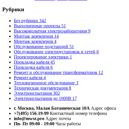
Рубрики
Без рубрики
342
Выполненные проекты
51
Высоковольтная электролаборатория
9
Монтаж заземления
14
Монтаж заземления
4
Обслуживание подстанций
51
Обслуживание электроустановок и сетей
6
Проектирование электрики
1
Прокладка кабеля
45
Прокладка кабеля
6
Ремонт и обслуживание трансформаторов
12
Ремонт кабеля
4
Тепловизионное обследование
3
Техническая документация
8
Электроиспытания
302
Электроиспытания до 1000В
17
г. Москва, Малая Ботаническая 10А
Адрес офиса
+7(495) 156-19-99
Контактный номер телефона
info@mwsr.pro
Адрес почты
Пн- Пт 09:00 - 19:00
Часы работы