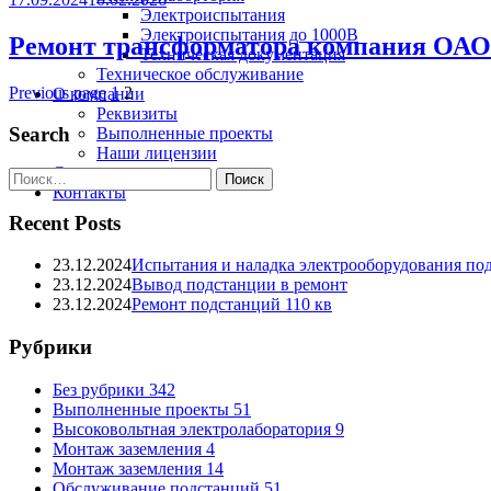
Электроиспытания
Электроиспытания до 1000В
Ремонт трансформатора компания ОАО
Техническая документация
Техническое обслуживание
Previous page
1
2
О компании
Реквизиты
Search
Выполненные проекты
Наши лицензии
Статьи
Контакты
Recent Posts
23.12.2024
Испытания и наладка электрооборудования по
23.12.2024
Вывод подстанции в ремонт
23.12.2024
Ремонт подстанций 110 кв
Рубрики
Без рубрики
342
Выполненные проекты
51
Высоковольтная электролаборатория
9
Монтаж заземления
4
Монтаж заземления
14
Обслуживание подстанций
51