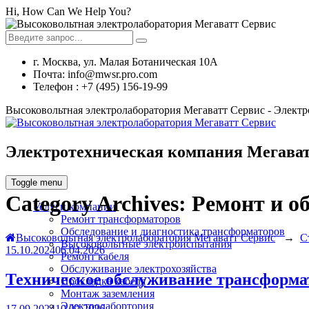
Hi, How Can We Help You?
г. Москва, ул. Малая Ботаническая 10А
Почта: info@mwsr.pro.com
Телефон : +7 (495) 156-19-99
Высоковольтная электролаборатория Мегаватт Сервис - Элект
Электротехническая компания Мегават
Toggle menu
Category Archives:
Ремонт и о
Услуги компании
Ремонт трансформаторов
Обследование и диагностика трансформаторов
Высоковольтная электролаборатория Мегаватт Сервис
→
С
Высоковольтные электроиспытания
15.10.2024
06.04.2026
Ремонт кабеля
Обслуживание электрохозяйства
Техническое обслуживание трансформа
Прокладка кабеля
Монтаж заземления
Электролабортория
17.09.2024
10.02.2026