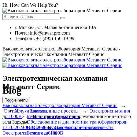
Hi, How Can We Help You?
г. Москва, ул. Малая Ботаническая 10А
Почта: info@mwsr.pro.com
Телефон : +7 (495) 156-19-99
Высоковольтная электролаборатория Мегаватт Сервис -
Электротехническая компания Мегаватт Сервис
Электротехническая компания
Мегаватт Сервис
Blog
Toggle menu
Высоковольтная электролаборатория Мегаватт Сервис
→
Услуги компании
Статьи
→
Выполненные проекты
→
Электроиспытания
Ремонт трансформаторов
до 1000В
→
Испытание электрооборудования концертного
Обследование и диагностика трансформаторов
зала Зарядье
Высоковольтные электроиспытания
17.10.2024
06.04.2026
By
Оля
Выполненные проекты
,
Ремонт кабеля
Электроиспытания до 1000В