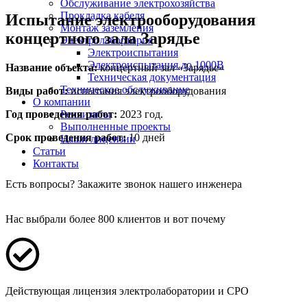
Обслуживание электрохозяйства
Прокладка кабеля
Испытание электрооборудования
Монтаж заземления
концертного зала Зарядье
Электролабортория
Электроиспытания
Электроиспытания до 1000В
Название объекта:
концертный зал «Зарядье»
Техническая документация
Техническое обслуживание
Виды работ:
испытания электрооборудования
О компании
Год проведения работ:
2023 год.
Реквизиты
Выполненные проекты
Срок проведения работ:
10 дней
Наши лицензии
Статьи
Контакты
Есть вопросы?
Закажите звонок нашего инженера
Нас выбрали более 800 клиентов и вот почему
Действующая лицензия электролаборатории и СРО