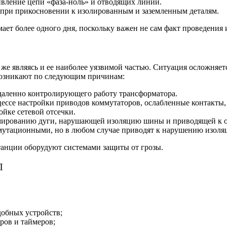
ивление цепи «фаза-ноль» и отводящих линий.
при прикосновении к изолированным и заземленным деталям.
ет более одного дня, поскольку важен не сам факт проведения и
же являясь и ее наиболее уязвимой частью. Ситуация осложняется
возникают по следующим причинам:
удаленно контролирующего работу трансформатора.
ессе настройки приводов коммутаторов, ослабленные контакты,
йке сетевой отсечки.
мированию дуги, нарушающей изоляцию шины и приводящей к о
мутационными, но в любом случае приводят к нарушению изоля
станции оборудуют системами защиты от грозы.
П
добных устройств;
ров и таймеров;