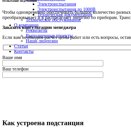
Испытание подстанций
Электроиспытания
Электроиспытания до 1000В
Чтобы одновременно обеспечивать большое количество разных 
Техническая документация
преобразовывает и в распределяет энергию по приборам. Транс
Техническое обслуживание
О компании
Заказать консультацию менеджера
Реквизиты
Выполненные проекты
Если вам необходим расчёт цены работ или есть вопросы, оста
Наши лицензии
Статьи
Контакты
Ваше имя
Ваш телефон
Оставьте это поле пустым.
Как устроена подстанция