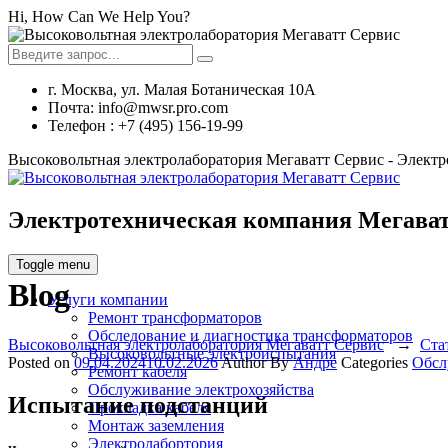
Hi, How Can We Help You?
г. Москва, ул. Малая Ботаническая 10А
Почта: info@mwsr.pro.com
Телефон : +7 (495) 156-19-99
Высоковольтная электролаборатория Мегаватт Сервис - Элект
Электротехническая компания Мегават
Toggle menu
Blog
Услуги компании
Ремонт трансформаторов
Обследование и диагностика трансформаторов
Высоковольтная электролаборатория Мегаватт Сервис
→
Ста
Высоковольтные электроиспытания
Posted on
09.04.2024
10.02.2026
Author
By
Андре
Categories
Обсл
Ремонт кабеля
Обслуживание электрохозяйства
Испытание подстанций
Прокладка кабеля
Монтаж заземления
Электролабортория