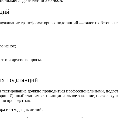
понижается до значений 380-400В.
нций
луживание трансформаторных подстанций — залог их безопасной
го износ;
эти и другие вопросы.
ых подстанций
 а тестирование должно проводиться профессиональными, подго
рии. Данный этап имеет принципиальное значение, поскольку ч
ия проводят так:
ора и отходящих линий.