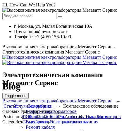
Hi, How Can We Help You?
г. Москва, ул. Малая Ботаническая 10А
Почта: info@mwsr.pro.com
Телефон : +7 (495) 156-19-99
Высоковольтная электролаборатория Мегаватт Сервис -
Электротехническая компания Мегаватт Сервис
Электротехническая компания
Мегаватт Сервис
Blog
Toggle menu
Высоковольтная электролаборатория Мегаватт Сервис
→
Услуги компании
Статьи
→
Без рубрики
→
Комплексное обследование
Ремонт трансформаторов
силовых трансформаторов
Обследование и диагностика трансформаторов
Posted on
01.06.2022
22.01.2026
Author
By
Илья Матвеев
Высоковольтные электроиспытания
Categories
Без рубрики
,
Электроиспытания
Ремонт кабеля