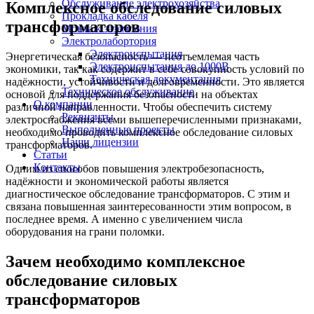
Обслуживание электрохозяйства
Комплексное обследование силовых
Прокладка кабеля
трансформаторов
Монтаж заземления
Электролабортория
Электроиспытания
Энергетическая безопасность — неотъемлемая часть
Электроиспытания до 1000В
экономики, так как содержит в себе совокупность условий по
Техническая документация
надёжности, устойчивости и долговременности. Это является
Техническое обслуживание
основой для поддержания безопасности на объектах
О компании
различной направленности. Чтобы обеспечить систему
Реквизиты
электроснабжения всеми вышеперечисленными признаками,
Выполненные проекты
необходимо проводить комплексное обследование силовых
Наши лицензии
трансформаторов.
Статьи
Контакты
Одним из способов повышения электробезопасность,
надёжности и экономической работы является
диагностическое обследование трансформаторов. С этим и
связана повышенная заинтересованности этим вопросом, в
последнее время. А именно с увеличением числа
оборудования на грани поломки.
Зачем необходимо комплексное
обследование силовых
трансформаторов