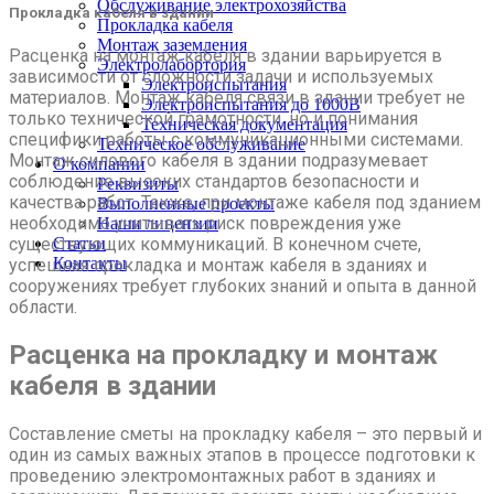
Обслуживание электрохозяйства
Прокладка кабеля в здании
Прокладка кабеля
Монтаж заземления
Расценка на монтаж кабеля в здании варьируется в
Электролабортория
зависимости от сложности задачи и используемых
Электроиспытания
материалов. Монтаж кабеля связи в здании требует не
Электроиспытания до 1000В
только технической грамотности, но и понимания
Техническая документация
специфики работы с коммуникационными системами.
Техническое обслуживание
Монтаж силового кабеля в здании подразумевает
О компании
соблюдение высоких стандартов безопасности и
Реквизиты
качества работ. Также, при монтаже кабеля под зданием
Выполненные проекты
необходимо учитывать риск повреждения уже
Наши лицензии
Статьи
существующих коммуникаций. В конечном счете,
Контакты
успешная прокладка и монтаж кабеля в зданиях и
сооружениях требует глубоких знаний и опыта в данной
области.
Расценка на прокладку и монтаж
кабеля в здании
Составление сметы на прокладку кабеля – это первый и
один из самых важных этапов в процессе подготовки к
проведению электромонтажных работ в зданиях и