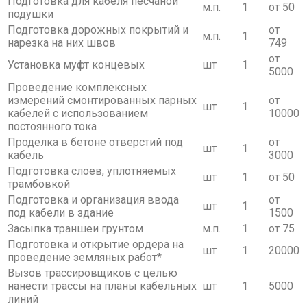
Подготовка для кабеля песчаной
м.п.
1
от 50
подушки
Подготовка дорожных покрытий и
от
м.п.
1
нарезка на них швов
749
от
Установка муфт концевых
шт
1
5000
Проведение комплексных
измерений смонтированных парных
от
шт
1
кабелей с использованием
10000
постоянного тока
Проделка в бетоне отверстий под
от
шт
1
кабель
3000
Подготовка слоев, уплотняемых
шт
1
от 50
трамбовкой
Подготовка и организация ввода
от
шт
1
под кабели в здание
1500
Засыпка траншеи грунтом
м.п.
1
от 75
Подготовка и открытие ордера на
шт
1
20000
проведение земляных работ*
Вызов трассировщиков с целью
нанести трассы на планы кабельных
шт
1
5000
линий