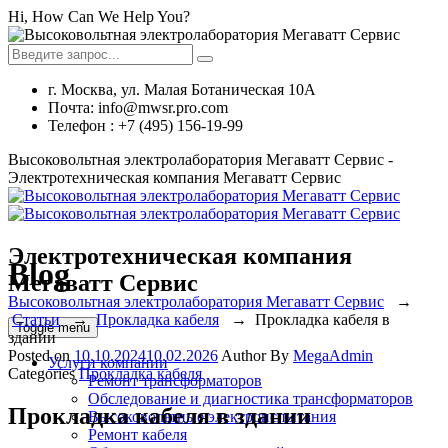
Hi, How Can We Help You?
г. Москва, ул. Малая Ботаническая 10А
Почта: info@mwsr.pro.com
Телефон : +7 (495) 156-19-99
Высоковольтная электролаборатория Мегаватт Сервис -
Электротехническая компания Мегаватт Сервис
Электротехническая компания
Blog
Мегаватт Сервис
Высоковольтная электролаборатория Мегаватт Сервис
→
Статьи
→
Прокладка кабеля
→
Прокладка кабеля в
Toggle menu
здании
Posted on
10.10.2024
10.02.2026
Author
By
MegaAdmin
Услуги компании
Categories
Прокладка кабеля
Ремонт трансформаторов
Обследование и диагностика трансформаторов
Прокладка кабеля в здании
Высоковольтные электроиспытания
Ремонт кабеля