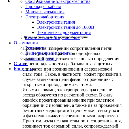
Обслуживание электрохозяйства
Прокладка кабеля
Монтаж заземления
Электролабортория
Электроиспытания
Электроиспытания до 1000В
Техническая документация
Протокол фаза-ноль от электролаборатории
Техническое обслуживание
О компании
Реквизиты
Проведение измерений сопротивления петли
Выполненные проекты
«фаза-нуль», а также токов однофазных
Наши лицензии
замыканий осуществляется с целью определения
Статьи
степени надежности срабатывания защитных
Контакты
аппаратов при возникновении сверхвысокой
силы тока. Такое, в частности, может произойти в
случае замыкания цепи фазного проводника с
открытыми проводящими частями.
Иными словами, электропроводящая цепь не
всегда образуется по расчетной схеме. В силу
ошибок проектирования или же при халатном
обращении с изоляцией, а также из-за проведения
ремонтных мероприятий цепь может замкнуться
и фаза-нуль окажутся соединенными вкороткую.
При этом, из-за незначительности сопротивления,
возникает ток огромной силы, сопровождаемый