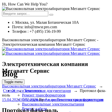
Hi, How Can We Help You?
г. Москва, ул. Малая Ботаническая 10А
Почта: info@mwsr.pro.com
Телефон : +7 (495) 156-19-99
Высоковольтная электролаборатория Мегаватт Сервис -
Электротехническая компания Мегаватт Сервис
Электротехническая компания
Мегаватт Сервис
Blog
Toggle menu
Высоковольтная электролаборатория Мегаватт Сервис
→
Услуги компании
Статьи
→
Техническая документация
→
Протокол фаза-
Ремонт трансформаторов
ноль
Обследование и диагностика трансформаторов
15.04.2024
10.02.2026
By
Андре
Техническая документация
Высоковольтные электроиспытания
Ремонт кабеля
Протокол фаза-ноль