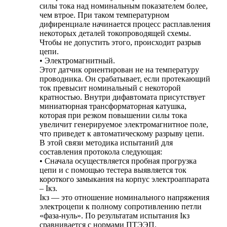
силы тока над номинальным показателем более,
чем втрое. При таком температурном
дифиренциале начинается процесс расплавления
некоторых деталей токопроводящей схемы.
Чтобы не допустить этого, происходит разрыв
цепи.
• Электромагнитный.
Этот датчик ориентирован не на температуру
проводника. Он срабатывает, если протекающий
ток превысит номинальный с некоторой
кратностью. Внутри дифавтомата присутствует
миниатюрная трансформаторная катушка,
которая при резком повышении силы тока
увеличит генерируемое электромагнитное поле,
что приведет к автоматическому разрыву цепи.
В этой связи методика испытаний для
составления протокола следующая:
• Сначала осуществляется пробная прогрузка
цепи и с помощью тестера выявляется ток
короткого замыкания на корпус электроаппарата
– Iкз.
Iкз — это отношение номинального напряжения
электроцепи к полному сопротивлению петли
«фаза-нуль». По результатам испытания Iкз
сравнивается с нормами ПТЭЭП.