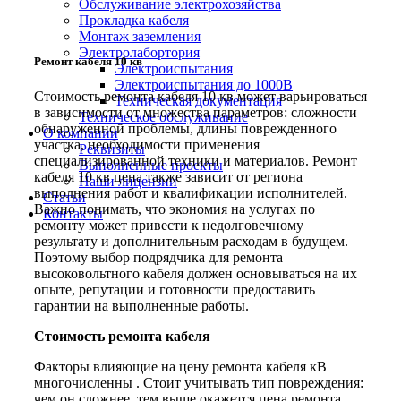
Обслуживание электрохозяйства
Прокладка кабеля
Монтаж заземления
Электролабортория
Ремонт кабеля 10 кв
Электроиспытания
Электроиспытания до 1000В
Стоимость ремонта кабеля 10 кв может варьироваться
Техническая документация
в зависимости от множества параметров: сложности
Техническое обслуживание
обнаруженной проблемы, длины поврежденного
О компании
участка, необходимости применения
Реквизиты
специализированной техники и материалов. Ремонт
Выполненные проекты
кабеля 10 кв цена также зависит от региона
Наши лицензии
выполнения работ и квалификации исполнителей.
Статьи
Важно понимать, что экономия на услугах по
Контакты
ремонту может привести к недолговечному
результату и дополнительным расходам в будущем.
Поэтому выбор подрядчика для ремонта
высоковольтного кабеля должен основываться на их
опыте, репутации и готовности предоставить
гарантии на выполненные работы.
Стоимость ремонта кабеля
Факторы влияющие на цену ремонта кабеля кВ
многочисленны . Стоит учитывать тип повреждения:
чем он сложнее, тем выше окажется цена ремонта.