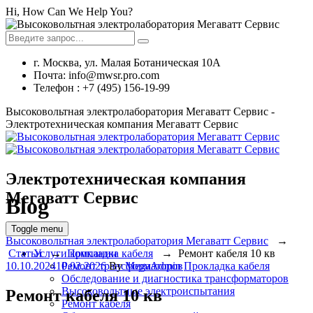
Hi, How Can We Help You?
г. Москва, ул. Малая Ботаническая 10А
Почта: info@mwsr.pro.com
Телефон : +7 (495) 156-19-99
Высоковольтная электролаборатория Мегаватт Сервис -
Электротехническая компания Мегаватт Сервис
Электротехническая компания
Мегаватт Сервис
Blog
Toggle menu
Высоковольтная электролаборатория Мегаватт Сервис
→
Услуги компании
Статьи
→
Прокладка кабеля
→
Ремонт кабеля 10 кв
Ремонт трансформаторов
10.10.2024
10.02.2026
By
MegaAdmin
Прокладка кабеля
Обследование и диагностика трансформаторов
Высоковольтные электроиспытания
Ремонт кабеля 10 кв
Ремонт кабеля