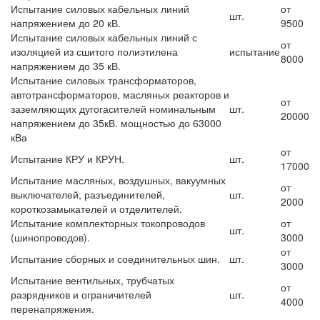
Испытание силовых кабельных линий
от
шт.
напряжением до 20 кВ.
9500
Испытание силовых кабельных линий с
от
изоляцией из сшитого полиэтилена
испытание
8000
напряжением до 35 кВ.
Испытание силовых трансформаторов,
автотрансформаторов, масляных реакторов и
от
заземляющих дугогасителей номинальным
шт.
20000
напряжением до 35кВ. мощностью до 63000
кВа
от
Испытание КРУ и КРУН.
шт.
17000
Испытание масляных, воздушных, вакуумных
от
выключателей, разъединителей,
шт.
2000
короткозамыкателей и отделителей.
Испытание комплекторных токопроводов
от
шт.
(шинопроводов).
3000
от
Испытание сборных и соединительных шин.
шт.
3000
Испытание вентильных, трубчатых
от
разрядников и ограничителей
шт.
4000
перенапряжения.