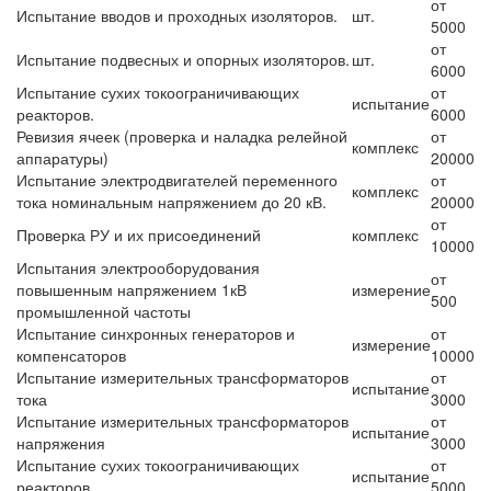
от
Испытание вводов и проходных изоляторов.
шт.
5000
от
Испытание подвесных и опорных изоляторов.
шт.
6000
Испытание сухих токоограничивающих
от
испытание
реакторов.
6000
Ревизия ячеек (проверка и наладка релейной
от
комплекс
аппаратуры)
20000
Испытание электродвигателей переменного
от
комплекс
тока номинальным напряжением до 20 кВ.
20000
от
Проверка РУ и их присоединений
комплекс
10000
Испытания электрооборудования
от
повышенным напряжением 1кВ
измерение
500
промышленной частоты
Испытание синхронных генераторов и
от
измерение
компенсаторов
10000
Испытание измерительных трансформаторов
от
испытание
тока
3000
Испытание измерительных трансформаторов
от
испытание
напряжения
3000
Испытание сухих токоограничивающих
от
испытание
реакторов.
5000