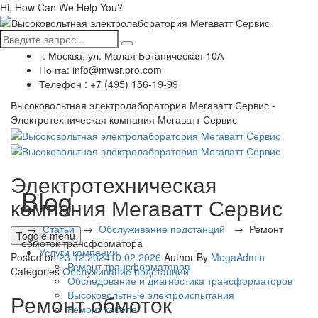
Hi, How Can We Help You?
г. Москва, ул. Малая Ботаническая 10А
Почта: info@mwsr.pro.com
Телефон : +7 (495) 156-19-99
Высоковольтная электролаборатория Мегаватт Сервис -
Электротехническая компания Мегаватт Сервис
Электротехническая
Blog
компания Мегаватт Сервис
→
Статьи
→
Обслуживание подстанций
→
Ремонт
Toggle menu
обмоток трансформатора
Услуги компании
Posted on
23.12.2024
10.02.2026
Author
By
MegaAdmin
Ремонт трансформаторов
Categories
Обслуживание подстанций
Обследование и диагностика трансформаторов
Высоковольтные электроиспытания
Ремонт обмоток
Ремонт кабеля