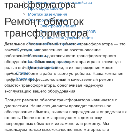
трансформатора
Обслуживание электрохозяйства
Прокладка кабеля
Монтаж заземления
Ремонт обмоток
Электролабортория
Электроиспытания
трансформатора
Электроиспытания до 1000В
Техническая документация
Техническое обслуживание
Детальное описание: Ремонт обмоток трансформатора — это
О компании
важная услуга, направленная на восстановление
Реквизиты
работоспособности и долговечности трансформаторного
Выполненные проекты
оборудования. Обмотки трансформатора играют ключевую
Наши лицензии
роль в его функционировании, и их повреждение может
Статьи
привести к сбоям в работе всего устройства. Наша компания
Контакты
предлагает профессиональный и качественный ремонт
обмоток трансформатора, обеспечивая надежную
эксплуатацию вашего оборудования.
Процесс ремонта обмоток трансформатора начинается с
диагностики. Наши специалисты проводят тщательное
обследование обмоток, выявляя повреждения и определяя их
степень. После этого мы приступаем к демонтажу
поврежденных обмоток и их замене или ремонту. Мы
используем только высококачественные материалы и