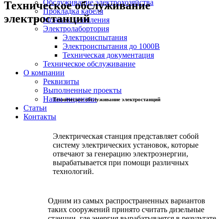
Обслуживание электрохозяйства
Техническое обслуживание
Прокладка кабеля
электростанций
Монтаж заземления
Электролабортория
Электроиспытания
Электроиспытания до 1000В
Техническая документация
Техническое обслуживание
О компании
Реквизиты
Выполненные проекты
Наши лицензии
Техническое обслуживание электростанций
Статьи
Контакты
Электрическая станция представляет собой
систему электрических установок, которые
отвечают за генерацию электроэнергии,
вырабатывается при помощи различных
технологий.
Одним из самых распространенных вариантов
таких сооружений принято считать дизельные
станции, где энергия вырабатывается в результате