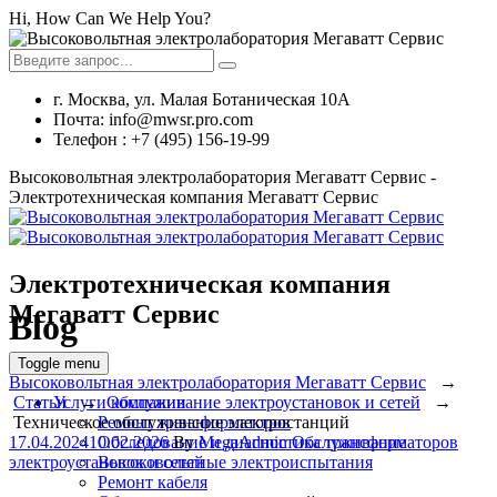
Hi, How Can We Help You?
г. Москва, ул. Малая Ботаническая 10А
Почта: info@mwsr.pro.com
Телефон : +7 (495) 156-19-99
Высоковольтная электролаборатория Мегаватт Сервис -
Электротехническая компания Мегаватт Сервис
Электротехническая компания
Мегаватт Сервис
Blog
Toggle menu
Высоковольтная электролаборатория Мегаватт Сервис
→
Услуги компании
Статьи
→
Обслуживание электроустановок и сетей
→
Ремонт трансформаторов
Техническое обслуживание электростанций
Обследование и диагностика трансформаторов
17.04.2024
10.02.2026
By
MegaAdmin
Обслуживание
Высоковольтные электроиспытания
электроустановок и сетей
Ремонт кабеля