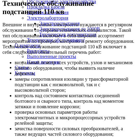
Обслуживание электрохозяйства
Техническое обслуживание
Прокладка кабеля
подстанций 110 кв
Монтаж заземления
Электролабортория
Электроиспытания
Внешние и внутренние электросети нуждаются в регулярном
Электроиспытания до 1000В
обслуживании со стороны технических специалистов. Такой
Техническая документация
тип обслуживания включает в себя широкий ассортимент
Техническое обслуживание
мероприятий по проверке, контролю и ремонту оборудования.
О компании
Техническое обслуживание подстанций 110 кВ включает в
Реквизиты
себя следующий обязательный перечень работ:
Выполненные проекты
Наши лицензии
визуальный осмотр всех устройств, узлов и механизмов
Статьи
данного оборудования, чтобы выявить наличие
Контакты
дефектов;
замеры сопротивления изоляции у трансформаторной
подстанции как с низковольтной, так и с
высоковольтной сторон;
контроль над состоянием контактных соединений
болтового и сварного типа, контроль над моментом
затяжки и появление коррозии;
проверка основных параметров работы
электромагнитных и микропроцессорных устройств
релейной защиты;
зачистка поверхности силовых преобразователей, а
также ведущих частей силового оборудования;