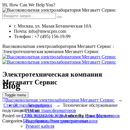
Hi, How Can We Help You?
г. Москва, ул. Малая Ботаническая 10А
Почта: info@mwsr.pro.com
Телефон : +7 (495) 156-19-99
Высоковольтная электролаборатория Мегаватт Сервис -
Электротехническая компания Мегаватт Сервис
Электротехническая компания
Мегаватт Сервис
Blog
Toggle menu
Высоковольтная электролаборатория Мегаватт Сервис
→
Услуги компании
Статьи
→
Без рубрики
→
Техническое обслуживание
Ремонт трансформаторов
подстанций 110 кв
Обследование и диагностика трансформаторов
Posted on
12.02.2022
22.01.2026
Author
By
Илья Матвеев
Высоковольтные электроиспытания
Categories
Без рубрики
,
Электроиспытания
Ремонт кабеля