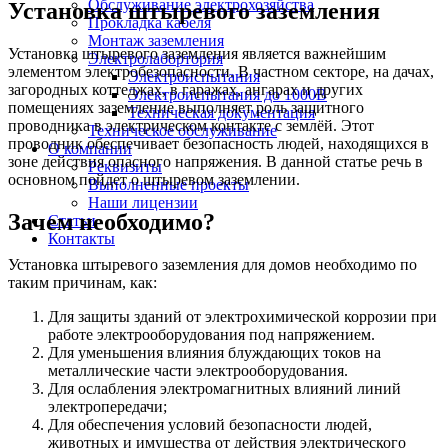
Обслуживание электрохозяйства
Установка штыревого заземления
Прокладка кабеля
Монтаж заземления
Установка штыревого заземления является важнейшим
Электролабортория
элементом электробезопасности. В частном секторе, на дачах,
Электроиспытания
загородных коттеджах, в гаражах, ангарах и других
Электроиспытания до 1000В
помещениях заземление выполняет роль защитного
Техническая документация
проводника в электрическом контакте с землёй. Этот
Техническое обслуживание
проводник обеспечивает безопасность людей, находящихся в
О компании
зоне действия опасного напряжения. В данной статье речь в
Реквизиты
основном пойдет о штыревом заземлении.
Выполненные проекты
Наши лицензии
Зачем необходимо?
Статьи
Контакты
Установка штыревого заземления для домов необходимо по
таким причинам, как:
Для защиты зданий от электрохимической коррозии при
работе электрооборудования под напряжением.
Для уменьшения влияния блуждающих токов на
металлические части электрооборудования.
Для ослабления электромагнитных влияний линий
электропередачи;
Для обеспечения условий безопасности людей,
животных и имущества от действия электрического