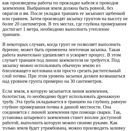
как произведены работы по прокладке кабеля и проводов
заземления. Выбранная земля должна быть ровной, без
оврагов и ям. После укладки траншеи ее засыпают щебенкой
или гравием. Затем производят засыпку грунтом на высоту не
более 20 сантиметров. В тех местах, где глубина промерзания
достигает 1 метра, необходимо выполнить утепление
траншеи.
В некоторых случаях, когда грунт не позволяет выполнить
бурение, может быть применена ленточная засыпка. Такая
работа значительно удешевляет и ускоряет процесс. В этом
случает траншея под линии заземлителя не требуется. Под
засыпку можно использовать обычную землю из
близлежащего котлована или просто срезать растительный
слой почвы. При этом уровень засыпки должен возвышаться
над уровнем грунта примерно на 30 сантиметров.
Если земля, в которую засыпается линия заземления,
болотистая, то необходимо будет использовать дренажную
трубу. Эта труба укладывается в траншею на глубину, равную
глубине промерзания почвы в данной местности. Она
соединяется с линией заземления при помощи сварки. Так,
установка штыревого заземления станет вполне доступной
работой, выполнить которую можно своими руками. Как
только земля будет утрамбована, можно производить заливку