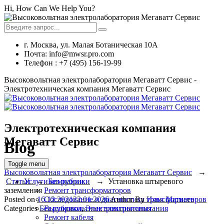
Hi, How Can We Help You?
г. Москва, ул. Малая Ботаническая 10А
Почта: info@mwsr.pro.com
Телефон : +7 (495) 156-19-99
Высоковольтная электролаборатория Мегаватт Сервис -
Электротехническая компания Мегаватт Сервис
Электротехническая компания
Мегаватт Сервис
Blog
Toggle menu
Высоковольтная электролаборатория Мегаватт Сервис
→
Услуги компании
Статьи
→
Без рубрики
→
Установка штыревого
Ремонт трансформаторов
заземления
Обследование и диагностика трансформаторов
Posted on
16.12.2021
22.01.2026
Author
By
Илья Матвеев
Высоковольтные электроиспытания
Categories
Без рубрики
,
Электроиспытания
Ремонт кабеля