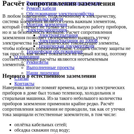
Расчёт сопротивления заземления
Высоковольтные электроиспытания
Ремонт кабеля
Обслуживание электрохозяйства
В любом помещении, подключенному к электричеству,
Прокладка кабеля
система заземления является очень важным элементом,
Монтаж заземления
который отвечает не только за стабильную работу приборов,
Электролабортория
но и за безопасность жильцов. Расчет сопротивления
Электроиспытания
заземления позволяет своевременно выявить утечку
Электроиспытания до 1000В
электричества на металлические токоведущие элементы,
Техническая документация
чтобы избежать поражения током. Создать систему защиты не
Техническое обслуживание
так просто, как может показаться на первый взгляд, поэтому
О компании
соответствующие расчёты являются неотъемлемым
Реквизиты
элементом.
Выполненные проекты
Наши лицензии
Немного о естественном заземлении
Статьи
Контакты
Наверняка многие помнят времена, когда из электрических
приборов в доме был только телевизор, холодильник и
стиральная машинка. Из-за такого небольшого количества
приборов заземление применяли крайне редко. Расчёт
сопротивления заземления не проводили, так как от утечки
тока защищали естественные заземлители, в том числе:
оплётка кабельных сетей;
обсадка скважин под воду;