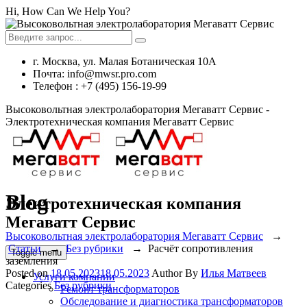
Hi, How Can We Help You?
г. Москва, ул. Малая Ботаническая 10А
Почта: info@mwsr.pro.com
Телефон : +7 (495) 156-19-99
Высоковольтная электролаборатория Мегаватт Сервис -
Электротехническая компания Мегаватт Сервис
Blog
Электротехническая компания
Мегаватт Сервис
Высоковольтная электролаборатория Мегаватт Сервис
→
Статьи
→
Без рубрики
→
Расчёт сопротивления
Toggle menu
заземления
Posted on
18.05.2023
18.05.2023
Author
By
Илья Матвеев
Услуги компании
Categories
Без рубрики
Ремонт трансформаторов
Обследование и диагностика трансформаторов